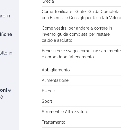
Grecia
Come Tonificare i Glutei: Guida Completa
re in
con Esercizi e Consigli per Risultati Veloci
Come vestirsi per andare a correre in
ifiche
inverno: guida completa per restare
caldo e asciutto
Benessere e svago: come rilassare mente
olto in
e corpo dopo l’allenamento
Abbigliamento
Alimentazione
ioni
e
Esercizi
uò
Sport
Strumenti e Attrezzature
Trattamento