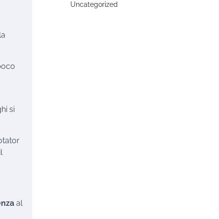
Uncategorized
la
 poco
hi si
otator
l
enza
al