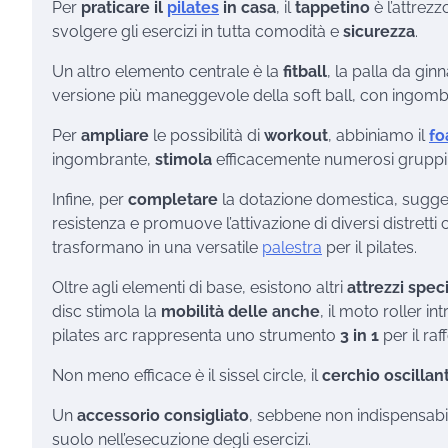
Per
praticare il
pilates
in casa
, il
tappetino
è l’attrez
svolgere gli esercizi in tutta comodità e
sicurezza
.
Un altro elemento centrale è la
fitball
, la palla da gin
versione più maneggevole della soft ball, con ingombri ri
Per
ampliare
le possibilità di
workout
, abbiniamo il
fo
ingombrante,
stimola
efficacemente numerosi gruppi
Infine, per
completare
la dotazione domestica, sugger
resistenza e promuove l’attivazione di diversi distrett
trasformano in una versatile
palestra
per il pilates.
Oltre agli elementi di base, esistono altri
attrezzi speci
disc stimola la
mobilità delle anche
, il moto roller i
pilates arc rappresenta uno strumento
3 in 1
per il ra
Non meno efficace è il sissel circle, il
cerchio oscillan
Un
accessorio consigliato
, sebbene non indispensabil
suolo nell’esecuzione degli esercizi.