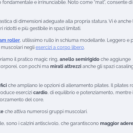
zo fondamentale e irrinunciabile. Noto come “mat”, consente di
nastica di dimensioni adeguate alla propria statura. Vi è anche 
dotti e più gestibile in spazi limitati.
am roller
, utilissimo rullo in schiuma modellante. Leggero e
 muscolari negli
esercizi a corpo libero
.
iamo il pratico magic ring,
anello semirigido
che aggiunge
i corporei, con pochi ma
mirati attrezzi
anche gli spazi casaling
fici
che ampliano le opzioni di allenamento pilates. Il pilates r
ntroduce esercizi
cardio
, di equilibrio e potenziamento, mentre i
fforzamento del core.
te
che attiva numerosi gruppi muscolari.
e, sono i calzini antiscivolo, che garantiscono
maggior ader