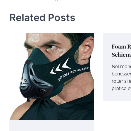
articoli
Related Posts
Foam Ro
Schiena
Nel mond
benessere
roller s
pratica e