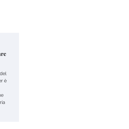
are
 del
er è
ue
ria