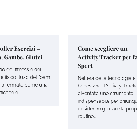
ller Esercizi –
Come scegliere un
, Gambe, Glutei
Activity Tracker per f
Sport
o del fitness e del
 fisico, l’uso del foam
Nell’era della tecnologia e
i è affermato come una
benessere, l’Activity Track
fficace e…
diventato uno strumento
indispensabile per chiunq
desideri migliorare la prop
routine…