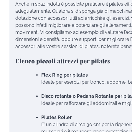
Anche in spazi ridotti è possibile praticare il pilates 
adeguatamente. Qualora si disponga già di macchinari e
dotazione con accessori utili ad arricchire gli eserci
possono infatti migliorare e potenziare gli allenamen
movimenti. Vi consigliamo ad esempio di valutare l’acqui
dimensioni e densità, oppure supporti per migliorare 
accessori alle vostre sessioni di pilates, noterete benef
Elenco piccoli attrezzi per pilates
Flex Ring per pilates
Ideale per esercizi per tronco, addome, ba
Disco rotante o Pedana Rotante per pila
Ideale per rafforzare gli addominali e miglio
Pilates Roller
E’ un cilindro di circa 30 cm per la rigene
muscolari e il recupero dopo prestazioni s