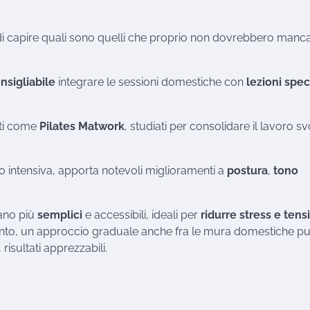
i capire quali sono quelli che proprio non dovrebbero manca
nsigliabile
integrare le sessioni domestiche con
lezioni spec
noti come
Pilates Matwork
, studiati per consolidare il lavoro sv
 intensiva, apporta notevoli miglioramenti a
postura
,
tono
ltano più
semplici
e accessibili, ideali per
ridurre stress e tens
rtanto, un approccio graduale anche fra le mura domestiche p
risultati apprezzabili.