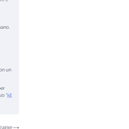
mano.
con un
per
uo “
kit
rainer
⟶