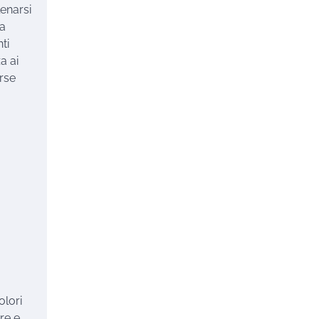
lenarsi
ia
ti
a ai
erse
olori
re e