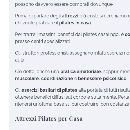
possono davvero essere comprati dovunque.
Prima di parlare degli
attrezzi
più costosi cerchiamo d
chi vuole praticare il
pilates in casa
.
Per trarre i massimi benefici dal pilates casalingo, è
co
presso centri specializzati.
Gli istruttori professionisti assegnano infatti esercizi 
aula.
Ciò detto, anche una
pratica amatoriale
, seppur meno
muscolare
,
coordinazione
e
benessere psicofisico
.
Gli
esercizi basilari di pilates
alla portata di tutti risu
ottenere benefici diffusi sul corpo e sulla mente. Pe
ritenersi un’ottima base su cui costruire, con costanza, 
Attrezzi Pilates per Casa