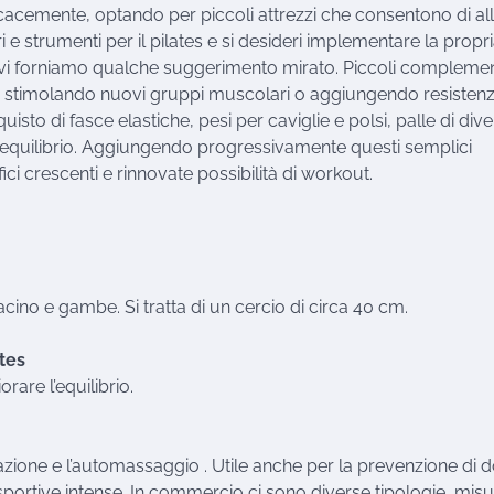
efficacemente, optando per piccoli attrezzi che consentono di al
 strumenti per il pilates e si desideri implementare la propr
zi, vi forniamo qualche suggerimento mirato. Piccoli complemen
ti, stimolando nuovi gruppi muscolari o aggiungendo resistenz
sto di fasce elastiche, pesi per caviglie e polsi, palle di div
l’equilibrio. Aggiungendo progressivamente questi semplici
ici crescenti e rinnovate possibilità di workout.
cino e gambe. Si tratta di un cercio di circa 40 cm.
tes
rare l’equilibrio.
razione e l’automassaggio . Utile anche per la prevenzione di d
portive intense. In commercio ci sono diverse tipologie, misu