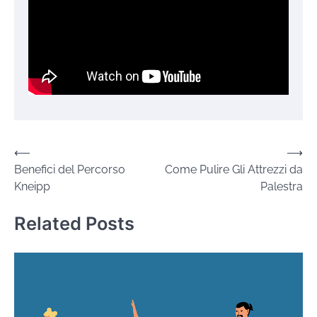
Navigazione
⟵
⟶
Benefici del Percorso
Come Pulire Gli Attrezzi da
articoli
Kneipp
Palestra
Related Posts